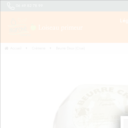
06 49 82 78 99
Lé
Accueil
Crémerie
Beurre Doux (Crue)