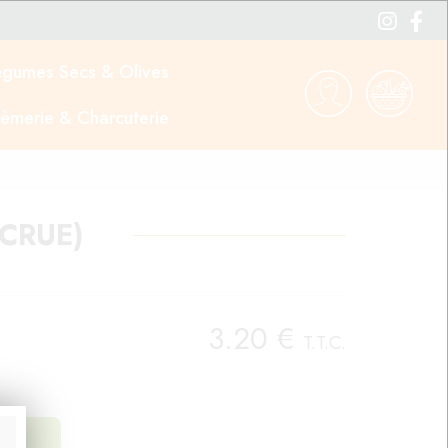
égumes Secs & Olives
èmerie & Charcuterie
CRUE)
3
.20
€
T.T.C.