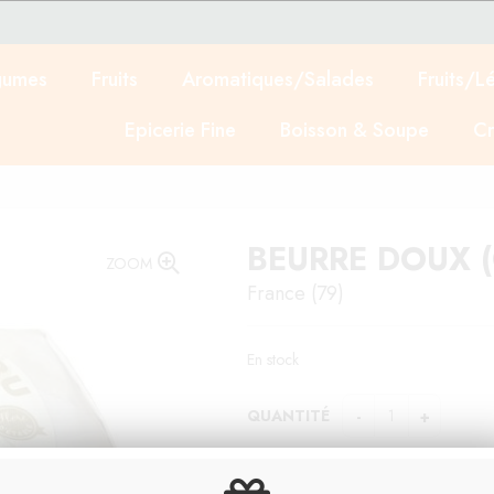
gumes
Fruits
Aromatiques/Salades
Fruits/L
Epicerie Fine
Boisson & Soupe
Cr
BEURRE DOUX (
ZOOM
France (79)
En stock
QUANTITÉ