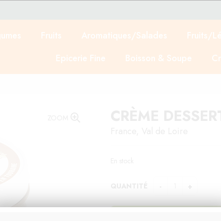
gumes
Fruits
Aromatiques/Salades
Fruits/L
Epicerie Fine
Boisson & Soupe
Cr
CRÈME DESSER
ZOOM
France, Val de Loire
En stock
QUANTITÉ