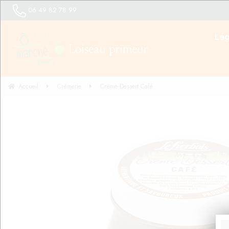
06 49 82 78 99
Lé
Accueil
Crémerie
Crème Dessert Café