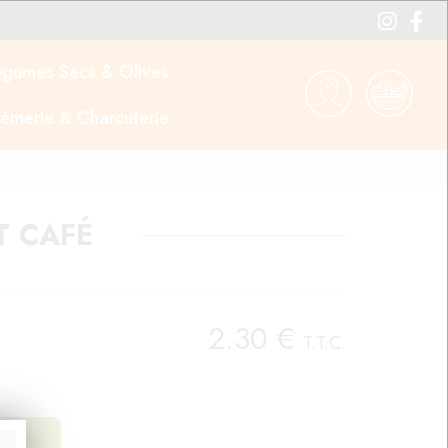
égumes Secs & Olives
èmerie & Charcuterie
T CAFÉ
2
.30
€
T.T.C.