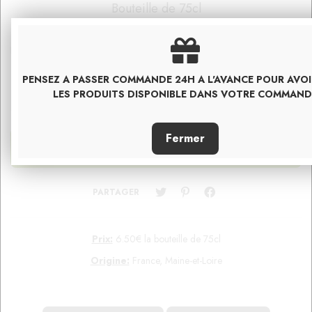
Bouteille de 75cl
En stock
6
.50
€
T.T.C.
QUANTITÉ
PENSEZ A PASSER COMMANDE 24H A L'AVANCE POUR AVO
LES PRODUITS DISPONIBLE DANS VOTRE COMMAND
PARTAGER
Prix:
6.50€ la bouteille de 75cl
Origine:
France, Maine-et-Loire