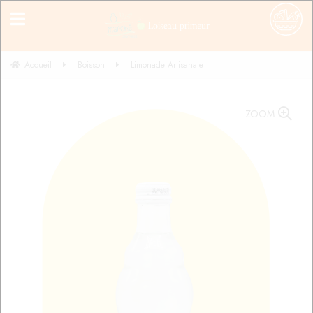
Accueil
Boisson
Limonade Artisanale
ZOOM