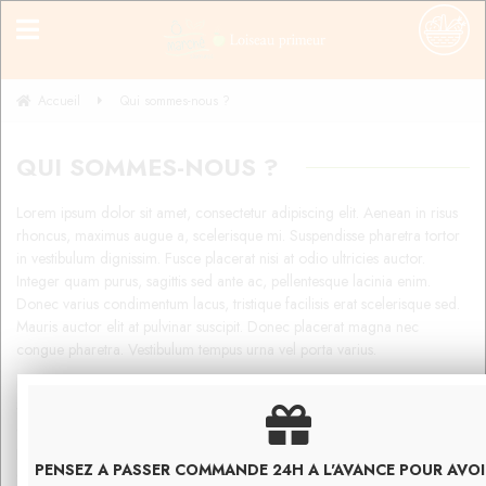
Accueil
Qui sommes-nous ?
QUI SOMMES-NOUS ?
Lorem ipsum dolor sit amet, consectetur adipiscing elit. Aenean in risus
rhoncus, maximus augue a, scelerisque mi. Suspendisse pharetra tortor
in vestibulum dignissim. Fusce placerat nisi at odio ultricies auctor.
Integer quam purus, sagittis sed ante ac, pellentesque lacinia enim.
Donec varius condimentum lacus, tristique facilisis erat scelerisque sed.
Mauris auctor elit at pulvinar suscipit. Donec placerat magna nec
congue pharetra. Vestibulum tempus urna vel porta varius.
Nam imperdiet id est id porttitor. Mauris aliquam convallis fermentum.
Sed ipsum neque, auctor eu fermentum id, cursus id sem. Donec non
est vel risus dictum rhoncus nec a dolor. Nunc fermentum vel mauris a
pellentesque. Morbi et iaculis augue, nec tempor eros. Proin eget enim
PENSEZ A PASSER COMMANDE 24H A L'AVANCE POUR AVO
et justo auctor posuere sed quis eros. Class aptent taciti sociosqu ad