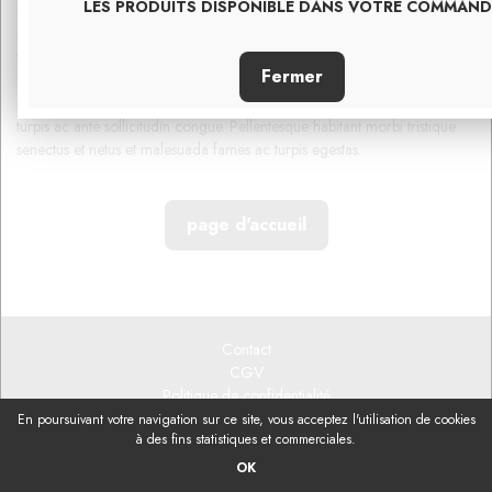
LES PRODUITS DISPONIBLE DANS VOTRE COMMAND
litora torquent per conubia nostra, per inceptos himenaeos. Suspendisse
sagittis, nisi eget varius ultricies, leo nisi luctus dolor, et auctor augue
tellus ut nisl. Ut vitae turpis non elit sagittis porttitor. Vestibulum risus
metus, accumsan non neque at, gravida scelerisque nulla. Sed sem
nunc, tempor iaculis arcu eu, dapibus tempor sem. Nulla consectetur
turpis ac ante sollicitudin congue. Pellentesque habitant morbi tristique
senectus et netus et malesuada fames ac turpis egestas.
Contact
CGV
Politique de confidentialité
Mentions légales
En poursuivant votre navigation sur ce site, vous acceptez l'utilisation de cookies
à des fins statistiques et commerciales.
Réalisé par Fiducial Y-Proximité
OK